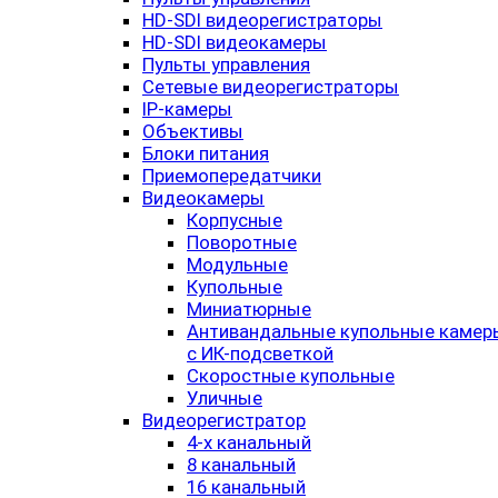
HD-SDI видеорегистраторы
HD-SDI видеокамеры
Пульты управления
Сетевые видеорегистраторы
IP-камеры
Объективы
Блоки питания
Приемопередатчики
Видеокамеры
Корпусные
Поворотные
Модульные
Купольные
Миниатюрные
Антивандальные купольные камер
с ИК-подсветкой
Скоростные купольные
Уличные
Видеорегистратор
4-х канальный
8 канальный
16 канальный