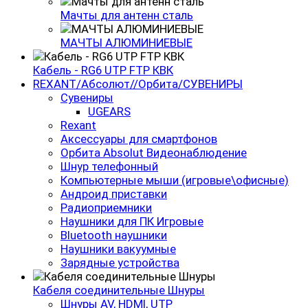
Мачты для антенн сталь
МАЧТЫ АЛЮМИНИЕВЫЕ
Кабель - RG6 UTP FTP КВК
REXANT/Абсолют//Орбита/СУВЕНИРЫ
Сувениры
UGEARS
Rexant
Аксессуары для смартфонов
Орбита Absolut Видеонаблюдение
Шнур телефонный
Компьютерные мыши (игровые\офисные)
Андроид приставки
Радиоприемники
Наушники для ПК Игровые
Bluetooth наушники
Наушники вакуумные
Зарядные устройства
Кабеля соединительные Шнуры
Шнуры AV, HDMI, UTP