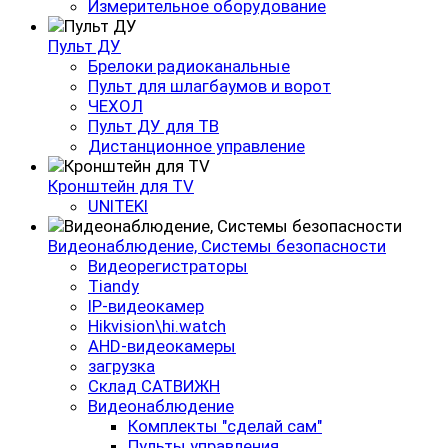
Измерительное оборудование
Пульт ДУ
Брелоки радиоканальные
Пульт для шлагбаумов и ворот
ЧЕХОЛ
Пульт ДУ для ТВ
Дистанционное управление
Кронштейн для TV
UNITEKI
Видеонаблюдение, Системы безопасности
Видеорегистраторы
Tiandy
IP-видеокамер
Hikvision\hi.watch
AHD-видеокамеры
загрузка
Склад САТВИЖН
Видеонаблюдение
Комплекты "сделай сам"
Пульты управления