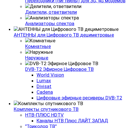
Переходники (пигтейлы) для 3G, 4G модемов
Делители, ответвители
Анализаторы спектра
АНТЕННЫ для Цифрового ТВ дециметровые
Комнатные
Наружные
DVB-Т2 Эфирное Цифровое ТВ
World Vision
Lumax
Divisat
Cadena
Цифровые эфирные ресиверы DVB-T2
Комплекты спутникового ТВ
НТВ-ПЛЮС HDTV
Каналы НТВ Плюс ЛАЙТ ЗАПАД
"Триколор ТВ"