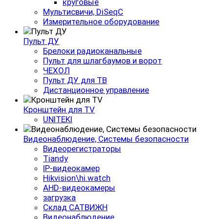
круговые
Мультисвичи, DiSeqC
Измерительное оборудование
Пульт ДУ
Брелоки радиоканальные
Пульт для шлагбаумов и ворот
ЧЕХОЛ
Пульт ДУ для ТВ
Дистанционное управление
Кронштейн для TV
UNITEKI
Видеонаблюдение, Системы безопасности
Видеорегистраторы
Tiandy
IP-видеокамер
Hikvision\hi.watch
AHD-видеокамеры
загрузка
Склад САТВИЖН
Видеонаблюдение