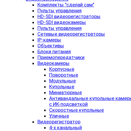
Комплекты "сделай сам"
Пульты управления
HD-SDI видеорегистраторы
HD-SDI видеокамеры
Пульты управления
Сетевые видеорегистраторы
IP-камеры
Объективы
Блоки питания
Приемопередатчики
Видеокамеры
Корпусные
Поворотные
Модульные
Купольные
Миниатюрные
Антивандальные купольные камер
с ИК-подсветкой
Скоростные купольные
Уличные
Видеорегистратор
4-х канальный